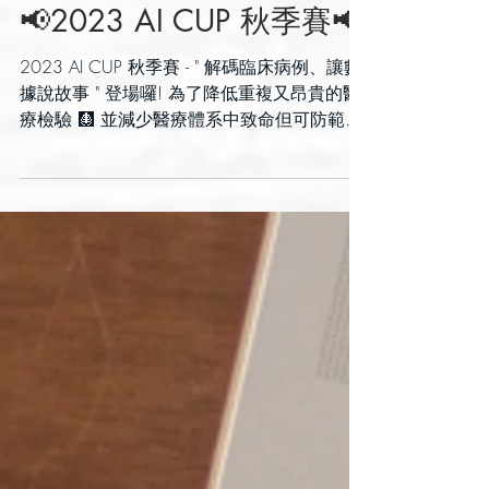
2023年9月22日
📢2023 AI CUP 秋季賽📢
2023 AI CUP 秋季賽 - " 解碼臨床病例、讓數
據說故事 " 登場囉! 為了降低重複又昂貴的醫
療檢驗 🩻 並減少醫療體系中致命但可防範的
錯誤 電子健康紀錄（electronic health record,
EHR)便出現了 📇 #EHR的好處😌 EHR...