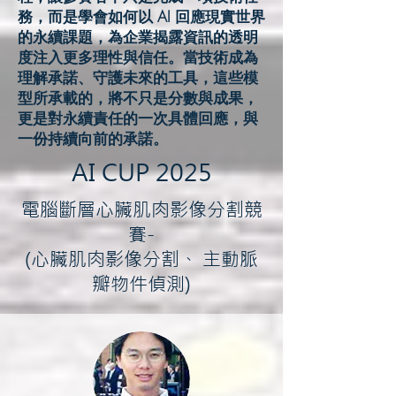
務，而是學會如何以 AI 回應現實世界
的永續課題，為企業揭露資訊的透明
度注入更多理性與信任。當技術成為
理解承諾、守護未來的工具，這些模
型所承載的，將不只是分數與成果，
更是對永續責任的一次具體回應，與
一份持續向前的承諾。
AI CUP 2025
電腦斷層心臟肌肉影像分割競
賽-
(心臟肌肉影像分割、 主動脈
瓣物件偵測)