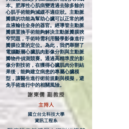
本。肥厚性心肌病變透過去除多餘的
心肌手術能夠減緩不適症狀。主動脈
瓣膜的功能為幫助心臟可以正常的將
血液輸往全身的器官。經導管主動脈
瓣膜置換手術能夠解決主動脈瓣膜狹
窄問題，手術時需利用醫學影像進行
瓣膜位置的定位。為此，我們舉辦了
電腦斷層心臟肌肉影像分割與主動脈
瓣物件偵測競賽。通過高精準度的影
像分割技術，在獲得心臟肌肉分割結
果後，能夠建立病患的專屬心臟模
型，讓醫生進行術前規劃與模擬，避
免手術進行中的相關風險。
謝東儒 副教授
主持人
國立台北科技大學
資訊工程系