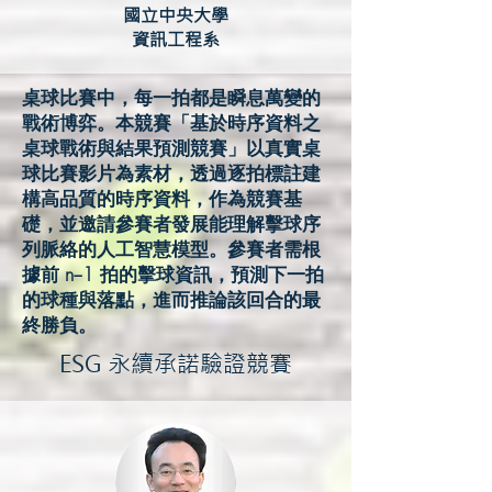
國立中央大學
資訊工程系
桌球比賽中，每一拍都是瞬息萬變的
戰術博弈。本競賽「基於時序資料之
桌球戰術與結果預測競賽」以真實桌
球比賽影片為素材，透過逐拍標註建
構高品質的時序資料，作為競賽基
礎，並邀請參賽者發展能理解擊球序
列脈絡的人工智慧模型。參賽者需根
據前 n−1 拍的擊球資訊，預測下一拍
的球種與落點，進而推論該回合的最
終勝負。
ESG 永續承諾驗證競賽