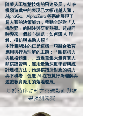
隨著人工智慧技術的飛速發展，AI 在
棋類遊戲中的表現已大幅超越人類，
AlphaGo、AlphaZero 等系統展現了
超人類的決策能力，帶動全球對「人
機對弈」的關注與研究熱潮。超越同
時帶來一個核心課題：如何讓 AI 理
解、模仿與協助人類？
本計畫關注的正是這樣一項融合教育
應用與行為理解的主題：「圍棋棋力
與風格預測」。透過蒐集大量真實人
類棋譜資料，運用最新深度學習與統
計建模方法，預測棋譜所對應的棋力
與下棋者，促進 AI 在智慧行為理解與
遊戲教育應用的落地發展。
基於時序資料之桌球戰術與結
果預測競賽