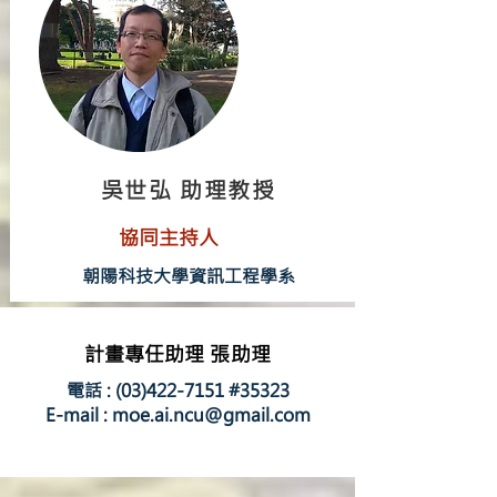
吳世弘 助理教授
協同主持人
朝陽科技大學資訊工程學系
計畫專任助理
張
助理
電話 :
(03)422-7151
#35323
E-mail :
moe.ai.ncu@gmail.com