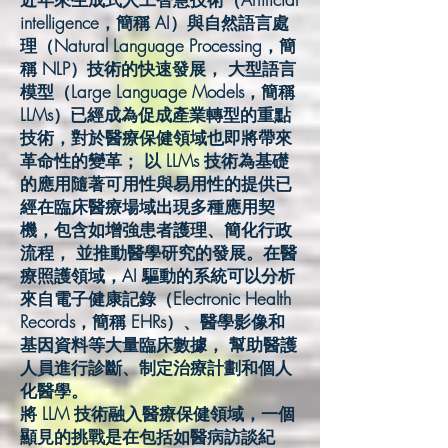
intelligence，簡稱 AI）與自然語言處
理（Natural Language Processing，簡
稱 NLP）技術的快速發展， 大型語言
模型（Large Language Models，簡稱
LLMs）已經成為促成產業轉型的重點
技術，對於醫療保健領域也即將帶來
革命性的變革； 以 LLMs 技術為基礎
的應用隨著可用性與易用性的提供已
經在臨床醫療場域出現多種應用契
機，包含如增強患者護理、簡化行政
流程， 並推動醫學研究的發展。在醫
療照護領域，AI 驅動的系統可以分析
來自電子健康記錄（Electronic Health
Records，簡稱 EHRs）、醫學影像和
基因資料等大量臨床數據， 幫助醫護
人員進行診斷、制定治療計劃和個人
化醫學。
將 LLM 技術融入醫療保健領域，一個
顯見的挑戰是在包括如醫病訪談紀