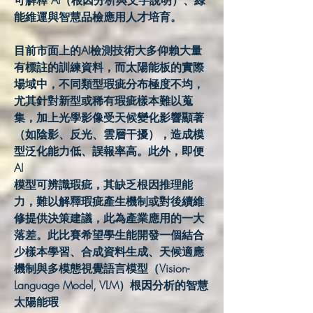
可解釋 AI（根因分析與文字說明）、綠
能維運與智慧品檢應用人才培育。
目前市面上的AI檢測技術大多仰賴大量
有標註的訓練資料，而太陽能板的實際
場域中，不同類型瑕疵分布極度不均，
尤其針對新型或稀有瑕疵樣本難以蒐
集，加上光學影像受天候變化影響顯著
（如陰影、反光、雲層干擾），造成模
型泛化能力低、誤報率高。此外，即便
AI
模型可辨識瑕疵，其缺乏根因推理能
力，難以解釋瑕疵產生機制或對後續維
修提供決策建議，此為產業應用的一大
落差。此比賽希望學生能開發一個結合
少樣本學習、合成資料生成、天候適應
機制與多模態視覺語言模型（Vision-
Language Model, VLM）根因分析的智慧
太陽能瑕