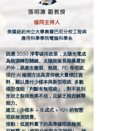
張明清 副教授
協同主持人
美國紐約州立大學奧爾巴尼分校工程與
應用科學學院電腦科學系
因應 2050 淨零碳排政策，太陽光電成
為能源轉型關鍵。太陽能板長期暴露於
戶外，易產生微裂、熱斑、PID 等瑕疵,
現行 AI 檢測方法高度仰賴大量標註資
料，難以應付少樣本與新型瑕疵, 多數
模型僅能「判斷有無瑕疵」，對不規則
形狀之裂痕效果不佳，且缺乏根因解釋
能力。
建立：少樣本 + 生成式 + VLM 的智慧
瑕疵檢測競賽。
推動：低資料量下的高準確瑕疵檢測、