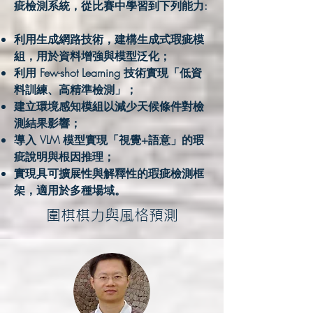
疵檢測系統，從比賽中學習到下列能力:
利用生成網路技術，建構生成式瑕疵模
組，用於資料增強與模型泛化；
利用 Few-shot Learning 技術實現「低資
料訓練、高精準檢測」；
建立環境感知模組以減少天候條件對檢
測結果影響；
導入 VLM 模型實現「視覺+語意」的瑕
疵說明與根因推理；
實現具可擴展性與解釋性的瑕疵檢測框
架，適用於多種場域。
圍棋棋力與風格預測