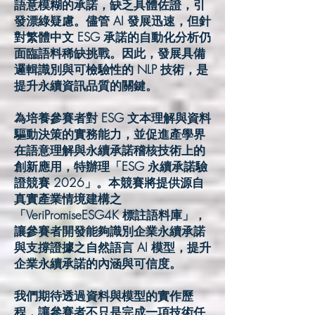
語意模糊的承諾，缺乏具體佐證，引
發漂綠疑慮。儘管 AI 發展迅速，但針
對繁體中文 ESG 承諾的自動化分析仍
面臨語料稀缺挑戰。因此，發展具備
邏輯識別與可檢驗性的 NLP 技術，是
提升永續資訊品質的關鍵。
為培養參賽者對 ESG 文本理解與資料
驅動決策的實務能力，並促進產學界
在語意理解與永續承諾稽核技術上的
創新應用，特辦理「ESG 永續承諾驗
證競賽 2026」。本競賽將提供源自
真實產業情境建構之
「VeriPromiseESG4K 標註語料庫」，
讓參賽者開發能夠識別企業永續承諾
與支撐證據之自然語言 AI 模型，提升
企業永續承諾的內涵與可信度。
我們期待透過資料與模型的實作歷
程，讓參賽者不只是完成一項技術任