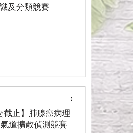
辨識及分類競賽
繳交截止】肺腺癌病理
瘤氣道擴散偵測競賽