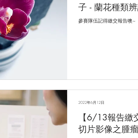
子 - 蘭花種類
參賽隊伍記得繳交報告噢~
2022年6月12日
【6/13報告
切片影像之腫