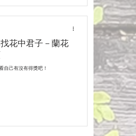
尋找花中君子－蘭花
類
看看自己有沒有得獎吧！