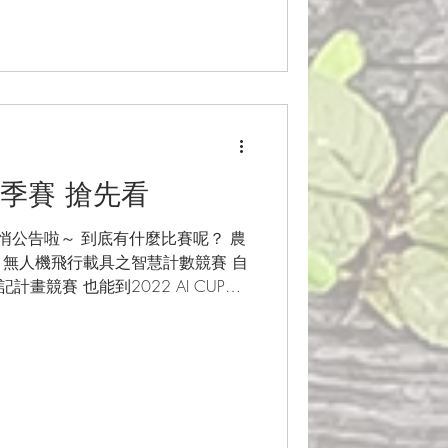
P秋季賽 搶先看
已經悄悄公告啦～ 到底有什麼比賽呢？ 農
 無人機飛行載具之智慧計數競賽 自
畫競賽 也能到2022 AI CUP競