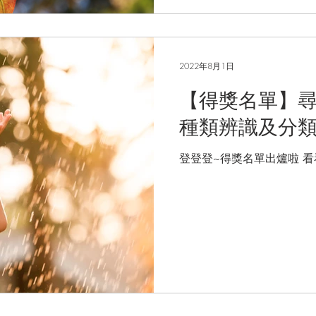
2022年8月1日
【得獎名單】
種類辨識及分
登登登~得獎名單出爐啦 