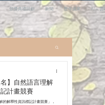
頒獎典禮回顧
新聞
歷年成果
AI x 
放報名】自然語言理解
標記計畫競賽
語言理解的解釋性資訊標記計畫競賽」，