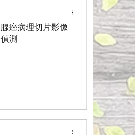
肺腺癌病理切片影像
散偵測