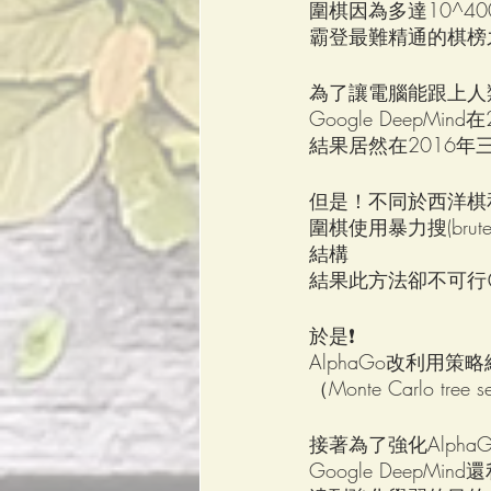
圍棋因為多達10^4
霸登最難精通的棋榜之
為了讓電腦能跟上人類的
Google DeepMin
結果居然在2016年
但是！不同於西洋棋
圍棋使用暴力搜(brute
結構
結果此方法卻不可行
於是❗️
AlphaGo改利用策略網
（Monte Carlo tre
接著為了強化AlphaG
Google DeepM