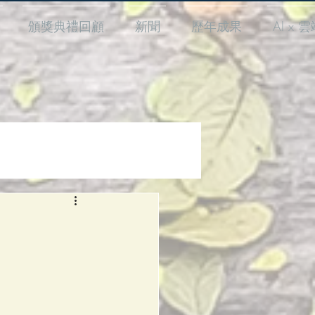
頒獎典禮回顧
新聞
歷年成果
AI x 