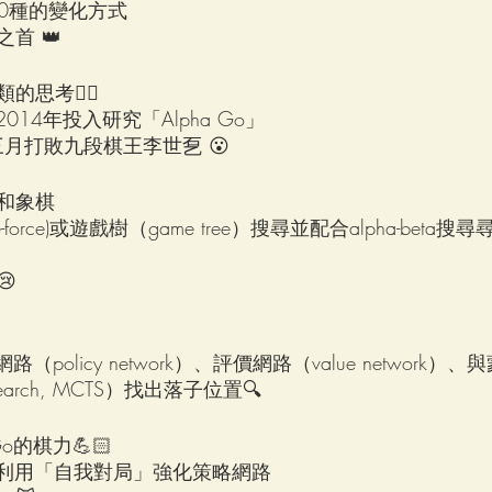
00種的變化方式
首 👑
思考😵‍💫
d在2014年投入研究「Alpha Go」
三月打敗九段棋王李世乭 😮
和象棋
-force)或遊戲樹（game tree）搜尋並配合alpha-bet

路（policy network）、評價網路（value network
e search, MCTS）找出落子位置🔍
o的棋力💪🏻
ind還利用「自我對局」強化策略網路