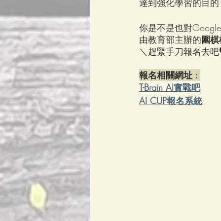
達到強化學習的目的～
你是不是也對Googl
由教育部主辦的
圍棋
＼趕緊手刀報名去吧
報名相關網址 : 
T-Brain AI實戰吧
AI CUP報名系統