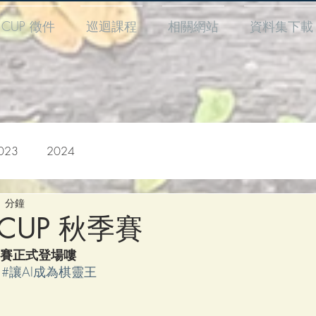
I CUP 徵件
巡迴課程
相關網站
資料集下載
023
2024
1 分鐘
I CUP 秋季賽
 秋季賽正式登場嘍
 
#讓AI成為棋靈王