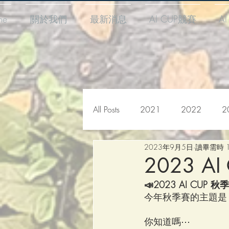
me
關於我們
最新消息
AI CUP競賽
A
All Posts
2021
2022
2
2023年9月5日
讀畢需時 
2023 A
📣2023 AI CUP
今年秋季賽的主題是
你知道嗎⋯