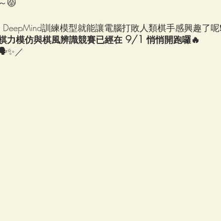
😾
e DeepMind訓練模型就能讓電腦打敗人類棋手感興趣了呢❗
9/1 
棋力模仿與棋風辨識競賽已經在 
悄悄開跑囉🔥
✨／