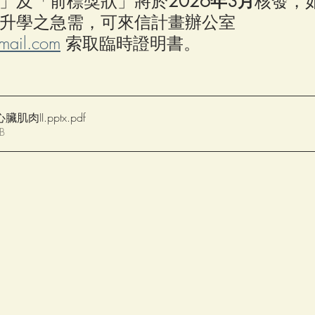
」及「前標獎狀」將於
2026年3月
核發，
升學之急需，可來信計畫辦公室 
mail.com
 索取臨時證明書。
心臟肌肉II.pptx
.pdf
B