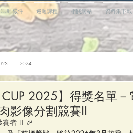
I CUP 徵件
巡迴課程
相關網站
資料集下載
023
2024
【AI CUP 2025】得獎名單
肉影像分割競賽II
者 !! 🎉