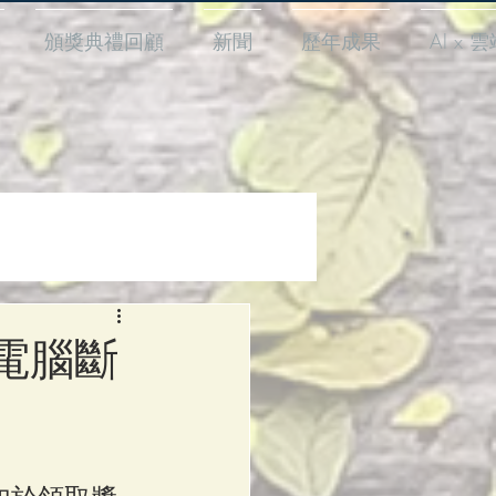
頒獎典禮回顧
新聞
歷年成果
AI x 
－電腦斷