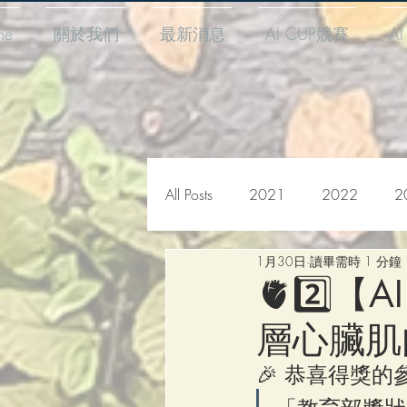
me
關於我們
最新消息
AI CUP競賽
A
All Posts
2021
2022
2
1月30日
讀畢需時 1 分鐘
🫀2️⃣
層心臟肌
🎉 恭喜得獎的參賽