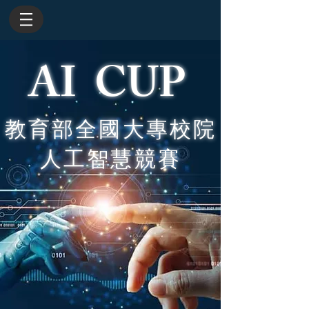
AI CUP
教育部全國大專校院
人工智慧競賽