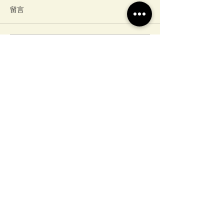
留言
撰寫留言......
12/15~12/22農業文字競
12/16(四)繁
賽報告繳交
字辨識競賽－高
截止！！
​合作平台
T-Brain AI實戰吧
教育部生成式AI應用競賽計畫辦
公室
Ministry of Education Generative AI
Applications Competition Project Office
TEL:
(03)422-7151
#35323
E-mail :
moe.ai.ncu@gmail.com