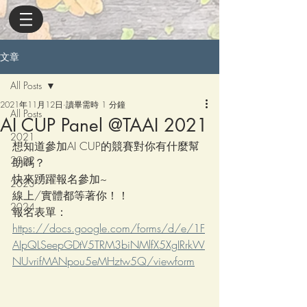
文章
All Posts
2021年11月12日
讀畢需時 1 分鐘
All Posts
AI CUP Panel @TAAI 2021
2021
想知道參加AI CUP的競賽對你有什麼幫
2022
助嗎？
快來踴躍報名參加~
2023
線上/實體都等著你！！
2024
報名表單：
https://docs.google.com/forms/d/e/1F
AIpQLSeepGDtV5TRM3biNMlfX5XgIRrkW
NUvrifMANpou5eMHztw5Q/viewform