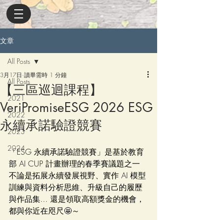
文章
All Posts
3月17日
讀畢需時 1 分鐘
All Posts
【三區巡迴課程】
2021
VeriPromiseESG 2026 ESG
2022
永續承諾驗證競賽
2023
2024
「ESG 永續承諾驗證競賽」是基於教育
部 AI CUP 計畫辦理的春季賽議題之一
不論是拓展永續發展視野、實作 AI 模型
訓練與資料分析思維、升級自己的履歷
與作品集... 還是領取高額獎金的機會，
都與你近在咫尺🤩～