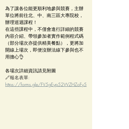
為了讓各位能更順利地參與競賽，主辦
單位將前往北、中、南三區大專院校，
辦理巡迴課程！
在這些課程中，不僅會進行詳細的競賽
內容介紹、帶領參加者實作範例程式碼
（部分場次亦提供精美餐點），更將加
開線上場次，即便沒辦法線下參與也不
用擔心👌
各場次詳細資訊請見附圖
🔗報名表單: 
https://forms.gle/FV5gEyp52WZHZoFy5