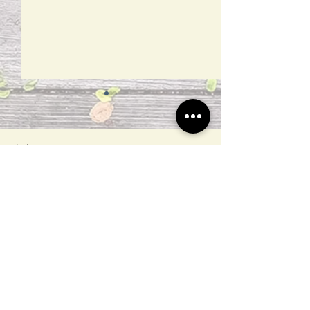
AI CUP 2026
主題搶先公開！
留言
本次秋季賽將推出
題： 📌 圍棋棋
競賽 透過深度學
人類棋譜，預測棋
撰寫留言......
【AI CUP 2026】得獎名
格，探索 AI 在智
單－基於時序資料之桌球
為理解與遊戲 AI 
戰術與結果預測競賽
用。 📌 結合少
料生成與多模態視
之太陽能板瑕疵檢
​合作平台
賽 結合 Few-shot L